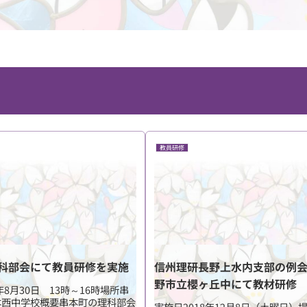
教員研修
科部会にて教員研修を実施
信州理研長野上水内支部の例
野市立櫻ヶ丘中にて教材研修
年8月30日 13時～16時場所串
本西中学校概要串本町の理科部会
実施日2018年12月8日（土曜日）