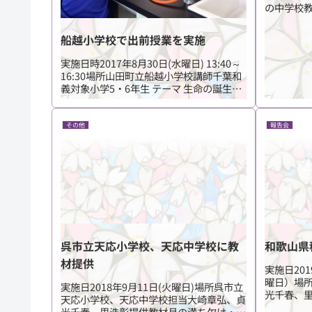
の中学校
ット顕微
教材を紹
船越小学校で出前授業を実施
大崎、竹
実施日時2017年8月30日(水曜日) 13:40～
16:30場所山田町立船越小学校講師千葉和
義対象小学5・6年生 テーマ 生命の誕生
ヒトデを用いた観察 実施内容 ヒトデから
卵巣や精巣を児童が摘出し、受精実験を行
いました。卵や受精過程を顕...
その他
報告会
呉市立天応小学校、天応中学校に教
和歌山県
材提供
実施日20
曜日）場
実施日2018年9月11日(火曜日)場所呉市立
光千春、里
天応小学校、天応中学校担当大崎章弘、貞
作品展示
光千春、里浩彰提供教材月の満ち欠け・小