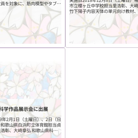
教員を対象に、筋肉模型やタブレ
市立櫻ヶ丘中学校担当里浩彰、大
鏡、地形、電気の単元等について
竹下陽子内容天体の単元向け教材、1
介し意見交換を行いました。担当
ショップの活用、３Dプリンタによ
下
火山とその複製方法 その他
科学作品展示会に出展
19年2月1日（土曜日）、2日（日
所和歌山県白浜町立体育館担当貞
浩彰、大崎章弘 和歌山県科学
会の会場にて、作品展示と審査で