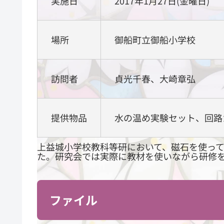
実施日
2017年1月27日(金曜日)
場所
御船町立御船小学校
訪問者
貞光千春、大崎章弘
提供物品
水の温め実験セット、回路
上益城小学校教科等研において、磁石を使っ
た。研究会では実際に教材を使いながら研修
ファイル