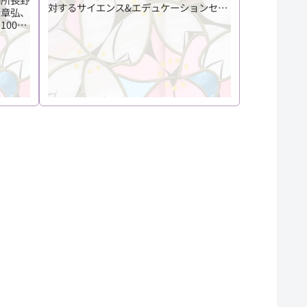
対するサイエンス&エデュケーションセン
崎章弘、
ターの対応」
00円
る立体