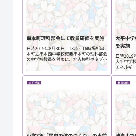
串本町理科部会にて教員研修を実施
大平中学
を実施
日時2019年8月30日 13時～16時場所串
本町立串本西中学校概要串本町の理科部会
日時201
の中学校教員を対象に、筋肉模型やタブレ
大平中学
ット顕微鏡、地形、電気の単元等について
エネルギ
教材を紹介し意見交換を行いました。担当
ミング、
大崎、竹下
した。担
出前授業
教員研修
小学3年「昆虫の体のつくり」の出前
津森小で