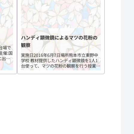
ハンディ顕微鏡によるマツの花粉の
観察
お台場で
主催:国
実施日2016年6月7日場所熊本市立東野中
に出展
学校 教材提供したハンディ顕微鏡を1人1
006
台使って、マツの花粉の観察を行う授業を
をつなぐ
見学しました。東野中学校ではパーテーシ
ョンで6つに区切った体育館で授業を行っ
ており、授業後は部活のためパーテション
や椅子...