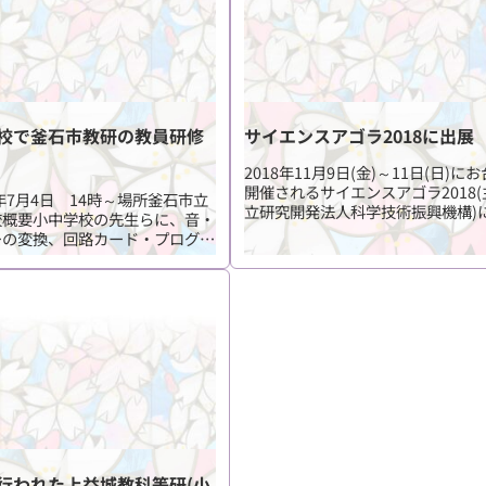
校で釜石市教研の教員研修
サイエンスアゴラ2018に出展
2018年11月9日(金)～11日(日)に
開催されるサイエンスアゴラ2018(
9年7月4日 14時～場所釜石市立
立研究開発法人科学技術振興機構)
校概要小中学校の先生らに、音・
いたします。サイエンスアゴラは、2
ーの変換、回路カード・プログラ
年から毎年開催される科学と社会
地理院地図などの教材を紹介しま
日本最大のオープンフォーラムで...
当貞光、大崎
行われた上益城教科等研(小