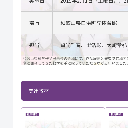
実施日
2019年2月1日（土曜日）、
場所
和歌山県白浜町立体育館
担当
貞光千春、里浩彰、大崎章弘
和歌山県科学作品展示会の会場にて、作品展示と審査で来場す
際に開発してきた教材を手に取っていただきながら行いました
関連教材
教員研修
教員研修