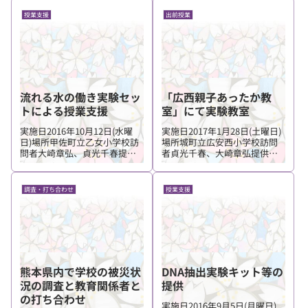
指示薬）」小学校6年生 2ク
物品回路カードセット、空気
ラス 倉敷市立川辺小学校で、6
のあたたまりセット(班)、遺
授業支援
出前授業
年生「水溶液の性質­マロ―ブ
伝...
ルーの指示薬でなぞの粉を調
べよう」の出前授...
流れる水の働き実験セッ
「広西親子あったか教
トによる授業支援
室」にて実験教室
実施日2016年10月12日(水曜
実施日2017年1月28日(土曜日)
日)場所甲佐町立乙女小学校訪
場所城町立広安西小学校訪問
問者大崎章弘、貞光千春提供
者貞光千春、大崎章弘提供物
物品流れる水の働き実験セッ
品水の温まり実験セット、サ
ト 乙女小学校は甲佐中学校に
ーモインクカード 広安西小学
間借りをしており、中学校に
校親子あったか教室にて小・
調査・打ち合わせ
授業支援
土がないことから流れる水の
中学生とその保護者に対して
働きの実験ができず困ってい
「あたたまると色がかわる」
るとの話をいただきま...
をテーマに発熱材を使...
熊本県内で学校の被災状
DNA抽出実験キット等の
況の調査と教育関係者と
提供
の打ち合わせ
実施日2016年9月5日(月曜日)