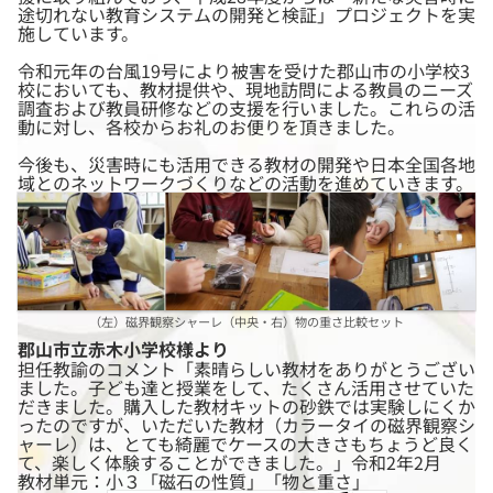
途切れない教育システムの開発と検証」プロジェクトを実
施しています。
令和元年の台風19号により被害を受けた郡山市の小学校3
校においても、教材提供や、現地訪問による教員のニーズ
調査および教員研修などの支援を行いました。これらの活
動に対し、各校からお礼のお便りを頂きました。
今後も、災害時にも活用できる教材の開発や日本全国各地
域とのネットワークづくりなどの活動を進めていきます。
（左）磁界観察シャーレ（中央・右）物の重さ比較セット
郡山市立赤木小学校様より
担任教諭のコメント「素晴らしい教材をありがとうござい
ました。子ども達と授業をして、たくさん活用させていた
だきました。購入した教材キットの砂鉄では実験しにくか
ったのですが、いただいた教材（カラータイの磁界観察シ
ャーレ）は、とても綺麗でケースの大きさもちょうど良く
て、楽しく体験することができました。」令和2年2月
教材単元：小３「磁石の性質」「物と重さ」