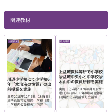
関連教材
出前授業
教員研修
上益城教科等研で小学校
＠益城中央小と中学校＠
川辺小学校にて小学校6
木山中の教員研修を実施
年「水溶液の性質」の出
前授業を実施
実施日(小学)2017年8月3日(木
曜日)(中学)2017年8月4日(金曜
日時2018年12月6日（木曜日）
日)場所(小学)益城町立益城中
場所倉敷市立川辺小学校（薗
央小学校(中学)益城町立木山中
小学校内仮設校舎）内容「水
学校担当貞光千春、大崎章
溶液の性質（マローブルーの
弘、里浩彰、榎戸三智子提供