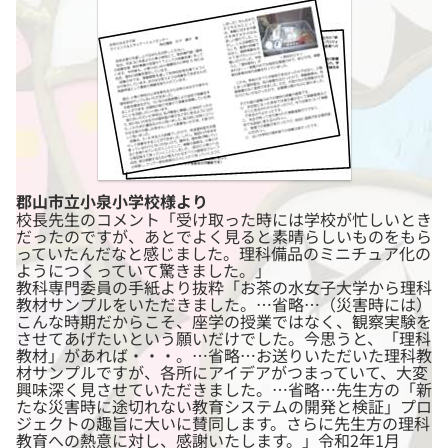
郡山市立小泉小学校様より
校長先生のコメント「受け取った時には学校が忙しいとき
だったのですが、あとでよく見ると素晴らしいものをもら
っていたんだなと感じました。理科備品のミニチュア化の
ようにつくっていて驚きました。」
教科専門委員の手紙より抜粋「お茶の水女子大学から理科
教材サンプルをいただきました。…省略…（災害時には）
こんな時期だからこそ、座学の授業ではなく、観察実験を
させてあげたいという願いだけでした。今思うと、「理科
教材」があれば・・・。…省略…お送りいただいた理科教
材サンプルですが、各所にアイデアがつまっていて、大変
興味深く見させていただきました。…省略…先生方の「新
たな災害時に途切れない教育システムの開発と検証」プロ
ジェクトの趣旨に大いに賛同します。さらに先生方の理科
教育への熱意に対し、感謝いたします。」令和2年1月