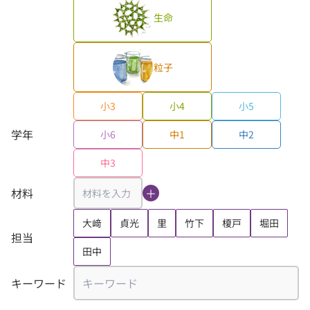
生命
粒子
小3
小4
小5
学年
小6
中1
中2
中3
材料
＋
大﨑
貞光
里
竹下
榎戸
堀田
担当
田中
キーワード