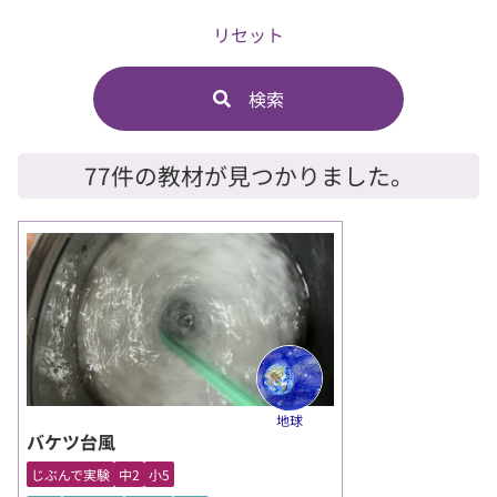
リセット
検索
77件の教材が見つかりました。
地球
バケツ台風
じぶんで実験
中2
小5