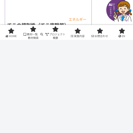
エネルギー
てこの規則性（てこ実験器）
小6
教材一覧
プロジェクト
HOME
実施内容
お問合わせ
EN
教材検索
概要
実験レポ 0件
2023.03.17
5
990
3958