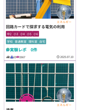
エネルギー
回路カードで探求する電気の利用
中2
小3
小4
小5
小6
学校
普通教室
理科室
自宅
実験レポ 0件
2025.07.10
0
65
2667
エネルギー
滑車