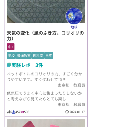
地球
天気の変化（風のふき方、コリオリの
力）
中2
学校
普通教室
理科室
自宅
実験レポ 3件
ペットボトルのコリオリの力、すごく分か
りやすいです。すぐ使わせて頂き
東京都 教職員
低気圧でうまく中心に集まったりしないか
と考えながら見てたらとても楽し
東京都 教職員
2024.01.17
2
457
5031