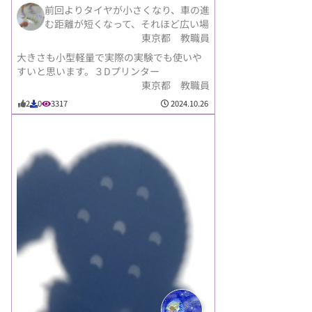
前回よりタイヤが小さくなり、車の進
む距離が短くなって、それほど広い場
東京都 教職員
大きさも小型軽量で実際の実験でも使いや
すいと思います。３Dプリンター
東京都 教職員
2024.10.26
2
0
3317