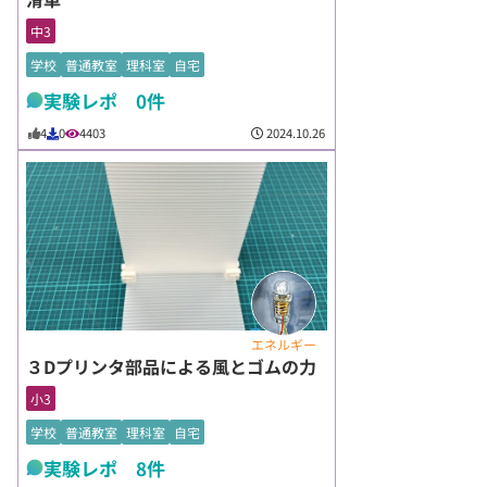
中3
学校
普通教室
理科室
自宅
実験レポ 0件
2024.10.26
4
0
4403
エネルギー
３Dプリンタ部品による風とゴムの力
小3
学校
普通教室
理科室
自宅
実験レポ 8件