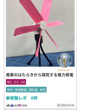
エネルギー
風車のはたらきから探究する風力発電
中2
小3
小6
学校
普通教室
理科室
自宅
実験レポ 0件
2023.07.25
9
682
7060