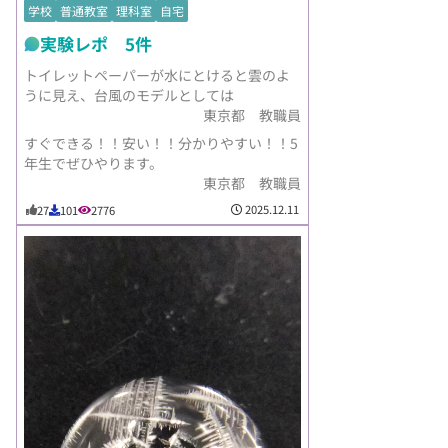
学校
普通教室
理科室
自宅
実験レポ 5件
トイレットペーパーが水にとけると雲のよ
うに見え、台風のモデルとしては
東京都 教職員
すぐできる！！安い！！分かりやすい！！5
年生でぜひやります。
東京都 教職員
2025.12.11
27
101
2776