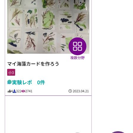
複数分野
マイ海藻カードを作ろう
小3
実験レポ 0件
2023.04.21
4
322
2741