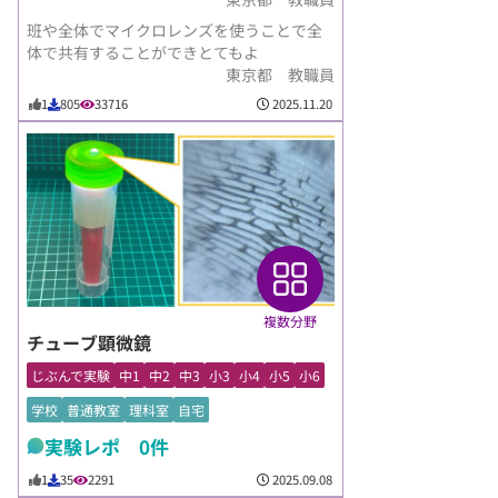
班や全体でマイクロレンズを使うことで全
体で共有することができとてもよ
東京都 教職員
2025.11.20
1
805
33716
複数分野
チューブ顕微鏡
じぶんで実験
中1
中2
中3
小3
小4
小5
小6
学校
普通教室
理科室
自宅
実験レポ 0件
2025.09.08
1
35
2291