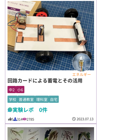
エネルギー
回路カードによる蓄電とその活用
中2
小6
学校
普通教室
理科室
自宅
実験レポ 0件
2023.07.13
5
314
2785