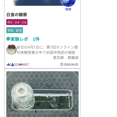
地球
日食の観察
中3
小4
小6
学校
自宅
実験レポ 1件
前日の4月7日に、第7回オンライン理
科実験授業の中で米国中西部の補習
東京都 教職員
2024.04.05
5
321
6637