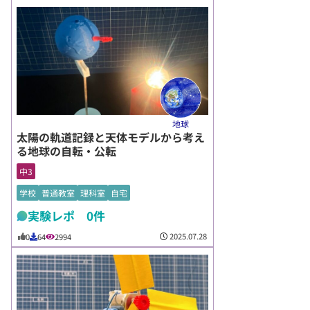
地球
太陽の軌道記録と天体モデルから考え
る地球の自転・公転
中3
学校
普通教室
理科室
自宅
実験レポ 0件
2025.07.28
0
64
2994