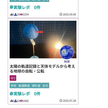
実験レポ 0件
2025.09.08
1
33
2254
地球
太陽の軌道記録と天体モデルから考え
る地球の自転・公転
中3
学校
普通教室
理科室
自宅
実験レポ 0件
2025.07.28
0
63
2960