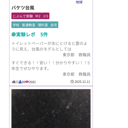
地球
バケツ台風
じぶんで実験
中2
小5
学校
普通教室
理科室
自宅
実験レポ 5件
トイレットペーパーが水にとけると雲のよ
うに見え、台風のモデルとしては
東京都 教職員
すぐできる！！安い！！分かりやすい！！5
年生でぜひやります。
東京都 教職員
2025.12.11
27
98
2682