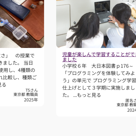
児童が楽しんで学習することができ
さ」 の授業で
ました
ました。 当日
小学校６年 大日本図書ｐ176～
用し、4種類の
「プログラミングを体験してみよ
比較し、種類ご
う」の単元で プログラミング学習の
る
仕上げとして３学期に実施しまし
TSさん
た。 ...
もっと見る
東京都 教職員
2025年
匿名さん
東京都 教職員
2024年