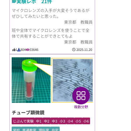
実験レポ 21件
マイクロレンズの入手が大変そうであるが
ぜひしてみたいと思った。
東京都 教職員
班や全体でマイクロレンズを使うことで全
体で共有することができとてもよ
東京都 教職員
2025.11.20
1
804
33646
複数分野
チューブ顕微鏡
じぶんで実験
中1
中2
中3
小3
小4
小5
小6
学校
普通教室
理科室
自宅