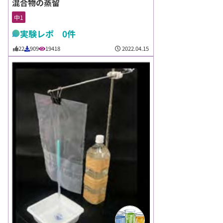
混合物の蒸留
中1
実験レポ 0件
2022.04.15
22
909
19418