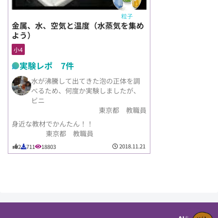
粒子
金属、水、空気と温度（水蒸気を集め
よう）
小4
実験レポ 7件
水が沸騰して出てきた泡の正体を調
べるため、何度か実験しましたが、
ビニ
東京都 教職員
身近な教材でかんたん！！
東京都 教職員
2018.11.21
2
711
18803