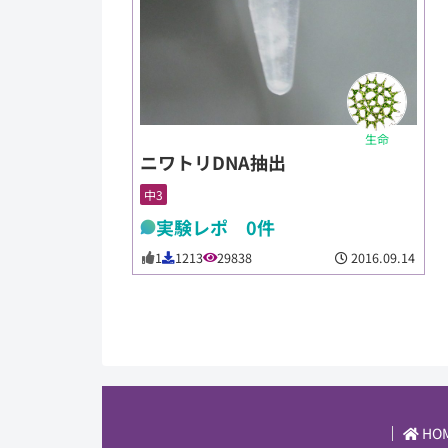
生命
ニワトリDNA抽出
中3
実験レポ 0件
2016.09.14
1
1213
29838
HO