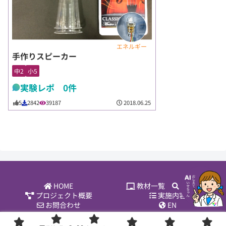
エネルギー
手作りスピーカー
中2
小5
実験レポ 0件
2018.06.25
5
2842
39187
HOME
教材一覧
教材検索
プロジェクト概要
実施内容
お問合わせ
EN
Copyright © 2016-2024 お茶の水女子大学サイエンス＆エデュケー
ション研究所「理科教材データベース」All Rights Reserved.