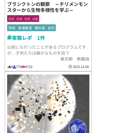
プランクトンの観察 ～チリメンモン
スターから生物多様性を学ぶ～
小3
小4
小5
小6
学校
普通教室
理科室
自宅
実験レポ 1件
以前にも行ったことがあるプログラムです
が、子供たちは細かなものを拾う
東京都 教職員
2022.12.08
4
776
4720