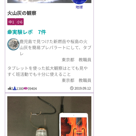
地球
火山灰の観察
中1
小6
実験レポ 7件
鹿児島で見つけた新燃岳や桜島の火
山灰を簡易プレパラートにして、タブ
レ
東京都 教職員
タブレットを使った拡大観察はとても見や
すく班活動でも十分に使えること
東京都 教職員
2019.09.12
2
1380
39404