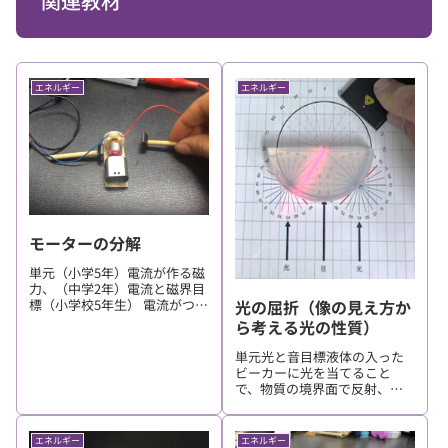
関連教材
エネルギー
エネルギー
モーターの分解
単元（小学5年）電流が作る磁
力、（中学2年）電流と磁界目
光の屈折（像の見え方か
標（小学校5年生） 電流がつく
る磁力について、電流の大き
ら考える光の性質）
さや向き、コイルの巻き数な
どに着目して、それらの条件
単元光と音目標液体の入った
を制御しながら調べる活動を
ビーカーに光を当てること
通して、電磁石の強さは電流
で、物質の境界面で反射、屈
の大きさや導線の巻き数に...
折するときの幾何光学的な規
則性を見いだして理解するこ
とできる。また、液体の入っ
エネルギー
エネルギー