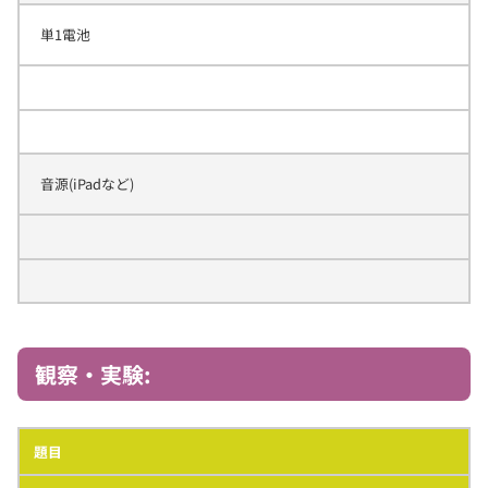
単1電池
音源(iPadなど)
観察・実験:
題目