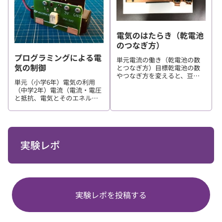
電気のはたらき（乾電池
のつなぎ方）
プログラミングによる電
単元電流の働き（乾電池の数
気の制御
とつなぎ方）目標乾電池の数
やつなぎ方を変えると、豆電
単元（小学6年）電気の利用
球の明るさやモーターの回り
（中学2年）電流（電流・電圧
方が変わることがわかる。 準
と抵抗、電気とそのエネルギ
備:材料名補足数量回路カード
ー） （中学3年）科学技術と
1豆電球部品（1.5V）1モータ
人間（エネルギーと物質）目
ー部品1導体部品2電池部品2
標（小学6年） 身の回りには，
観察・実験:題目内...
電気の働きを目的に合わせて
制御したり、電気を効率よく
実験レポ
利用したりしている...
実験レポを投稿する