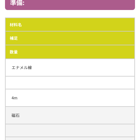
準備:
材料名
補足
数量
エナメル線
4m
磁石