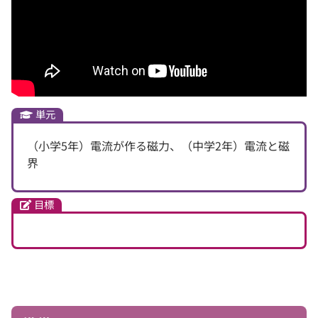
単元
（小学5年）電流が作る磁力、（中学2年）電流と磁
界
目標