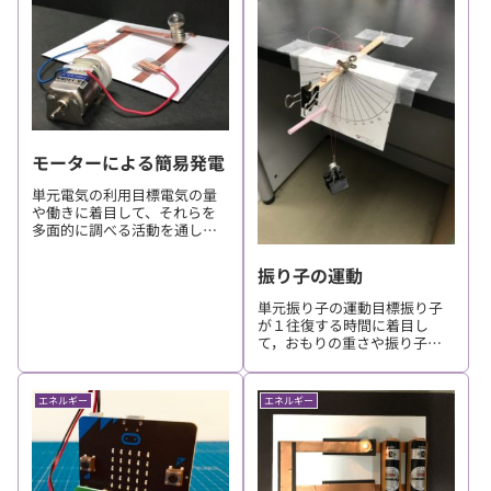
たビーカーを凸レンズとし
て、実像や虚像ができる条件
を調べることができ、像の位
置や大きさ...
モーターによる簡易発電
単元電気の利用目標電気の量
や働きに着目して、それらを
多面的に調べる活動を通し
て、電気はつくりだしたり蓄
えたりすることができること
振り子の運動
を理解することができる。 準
備:材料名補足数量モーター割
単元振り子の運動目標振り子
りばしガムテープたとえば回
が１往復する時間に着目し
路カードなど 資料: 印刷資料
て，おもりの重さや振り子の
長さなどの条件を制御しなが
ら，振り子の運動の規則性を
調べる活動を通して，それら
エネルギー
エネルギー
についての理解を図り，観
察，実験などに関する技能を
身に付けることができる。 準
備:材料...