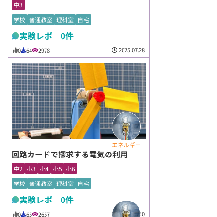
中3
学校
普通教室
理科室
自宅
実験レポ 0件
2025.07.28
0
64
2978
エネルギー
回路カードで探求する電気の利用
中2
小3
小4
小5
小6
学校
普通教室
理科室
自宅
実験レポ 0件
2025.07.10
0
65
2657