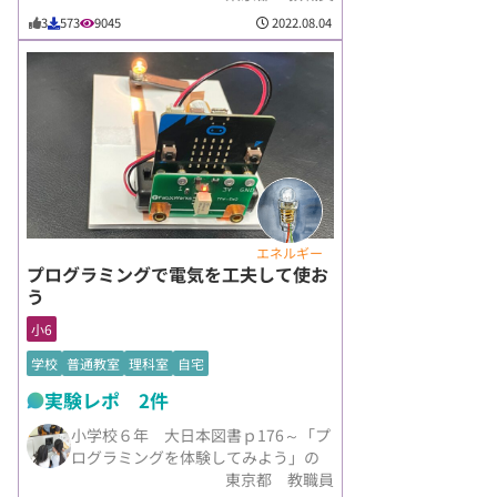
2022.08.04
3
573
9045
エネルギー
プログラミングで電気を工夫して使お
う
小6
学校
普通教室
理科室
自宅
実験レポ 2件
小学校６年 大日本図書ｐ176～「プ
ログラミングを体験してみよう」の
東京都 教職員