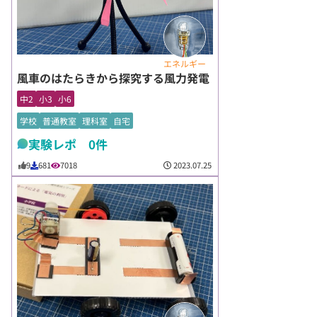
エネルギー
風車のはたらきから探究する風力発電
中2
小3
小6
学校
普通教室
理科室
自宅
実験レポ 0件
2023.07.25
9
681
7018