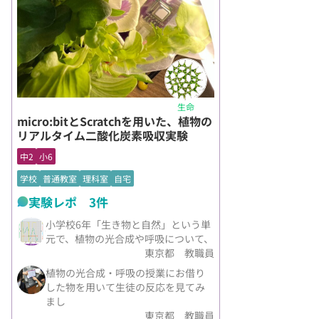
生命
micro:bitとScratchを用いた、植物の
リアルタイム二酸化炭素吸収実験
中2
小6
学校
普通教室
理科室
自宅
実験レポ 3件
小学校6年「生き物と自然」という単
元で、植物の光合成や呼吸について、
東京都 教職員
植物の光合成・呼吸の授業にお借り
した物を用いて生徒の反応を見てみ
まし
東京都 教職員