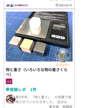
2023.02.27
9
1444
8639
エネルギー
物と重さ（いろいろな物の重さくら
べ）
小3
実験レポ 1件
第3学年、「物と重さ」 の授業で使
用させていただきました。 当日は
東京都 教職員