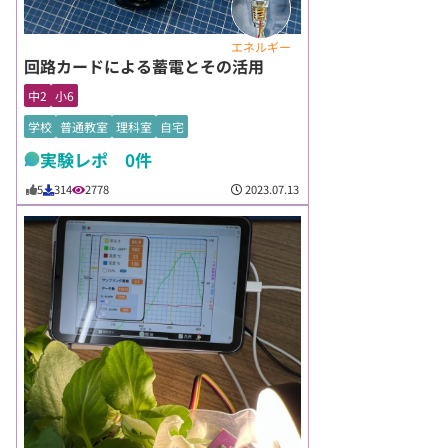
エネルギー
回路カードによる蓄電とその活用
中2
小6
学校
普通教室
理科室
自宅
実験レポ 0件
2023.07.13
5
314
2778