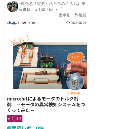
○単元名「電気と私たちのくらし」東
京書籍 p.160-163 ・「
東京都 教職員
2021.08.29
2
2318
19318
エネルギー
micro:bitによるモータのトルク制
御 ～モータの異常検知システムをつ
くってみた～
中2
中3
実験レポ 0件