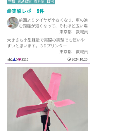
学校
普通教室
理科室
自宅
実験レポ 8件
前回よりタイヤが小さくなり、車の進
む距離が短くなって、それほど広い場
東京都 教職員
大きさも小型軽量で実際の実験でも使いや
すいと思います。３Dプリンター
東京都 教職員
2024.10.26
2
0
3312