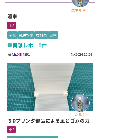
エネルギー
滑車
中3
学校
普通教室
理科室
自宅
実験レポ 0件
2024.10.26
4
0
4391
エネルギー
３Dプリンタ部品による風とゴムの力
小3