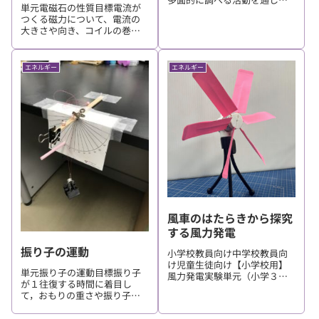
単元電磁石の性質目標電流が
て、電気はつくりだしたり蓄
つくる磁力について、電流の
えたりすることができること
大きさや向き、コイルの巻き
を理解することができる。 準
数などに着目して、それらの
備:材料名補足数量モーター割
条件を制御しながら調べる活
りばしガムテープたとえば回
動を通して、電磁石の強さは
路カードなど 資料: 印刷資料
エネルギー
エネルギー
電流の大きさや導線の巻き数
によって変わることをを理解
することができる。 準備:材料
名...
風車のはたらきから探究
する風力発電
振り子の運動
小学校教員向け中学校教員向
け児童生徒向け【小学校用】
単元振り子の運動目標振り子
風力発電実験単元（小学３
が１往復する時間に着目し
年）風の力の働き（小学６
て，おもりの重さや振り子の
年）電気の利用目標（小学3
長さなどの条件を制御しなが
年）風の力の大きさを変える
ら，振り子の運動の規則性を