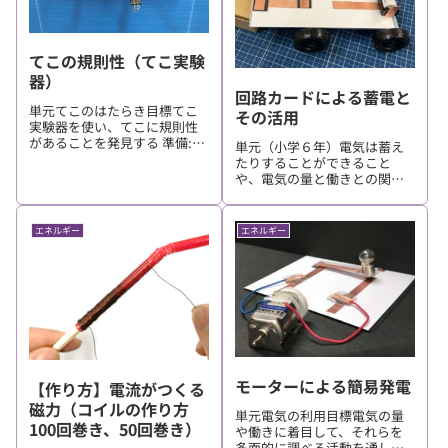
てこの規則性（てこ実験
器）
回路カードによる蓄電と
単元てこのはたらき目標てこ
その活用
実験器を使い、てこに規則性
があることを発見する 準備:材
単元（小学６年）電気は蓄え
料名補足数量アクリル板目盛
たりすることができること
付1ダブルクリップ10個程度割
や、電気の量と働きとの関係
りばし1本 資料: 印刷資料
について運動への変換を通じ
て妥当な考えをつくりだせる
ようになる。（中学２年）電
エネルギー
エネルギー
気を音や運動に変換したとき
に電力の違いによってその状
態が変化することや、電気が
エネルギ...
モーターによる簡易発電
【作り方】電流がつくる
磁力（コイルの作り方
単元電気の利用目標電気の量
100回巻き、50回巻き）
や働きに着目して、それらを
多面的に調べる活動を通し