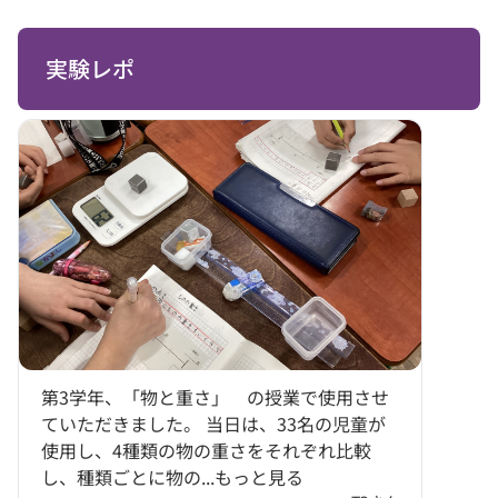
と，風車の回転が変わること
調べる活動を通して，それら
や、同じ風の大きさでも風車
についての理解を図り，観
の羽の向きを変えると回転の
察，実験などに関する技能を
速さが変わ...
実験レポ
身に付けることができる。 準
備:材料...
第3学年、「物と重さ」 の授業で使用させ
ていただきました。 当日は、33名の児童が
使用し、4種類の物の重さをそれぞれ比較
し、種類ごとに物の...
もっと見る