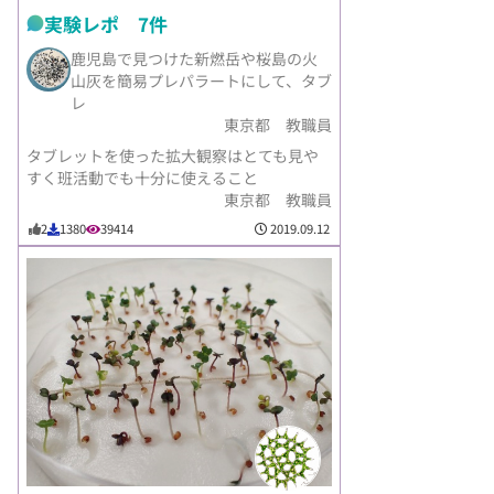
実験レポ 7件
鹿児島で見つけた新燃岳や桜島の火
山灰を簡易プレパラートにして、タブ
レ
東京都 教職員
タブレットを使った拡大観察はとても見や
すく班活動でも十分に使えること
東京都 教職員
2019.09.12
2
1380
39414