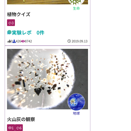
生命
植物クイズ
小3
実験レポ 0件
2019.09.13
0
426
8742
地球
火山灰の観察
中1
小6