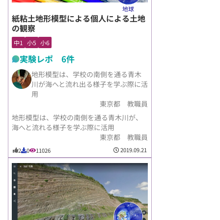
地球
紙粘土地形模型による個人による土地
の観察
中1
小5
小6
実験レポ 6件
地形模型は、学校の南側を通る青木
川が海へと流れ出る様子を学ぶ際に活
用
東京都 教職員
地形模型は、学校の南側を通る青木川が、
海へと流れる様子を学ぶ際に活用
東京都 教職員
2019.09.21
2
0
11026