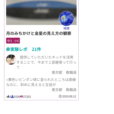
地球
月のみちかけと金星の見え方の観察
中3
小6
実験レポ 21件
提供していただいたキッドを活用
することで、今まで１部屋使って行っ
て
東京都 教職員
○黄色いピンポン球に塗られたところは直線
なのに、斜めに見えると生徒が
東京都 教職員
2019.09.12
3
9336
27202